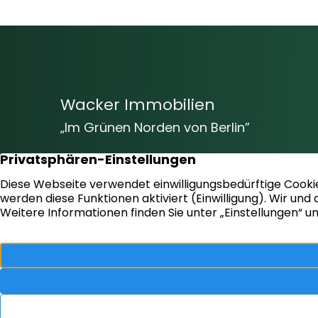
Wacker Immobilien
„Im Grünen Norden von Berlin”
Vom Baugrundstück bis hin zur
Markenimmobilie – Wir beraten Sie gern
und helfen Ihnen bei der erfolgreichen
Umsetzung und Verwirklichung Ihrer Ziele!