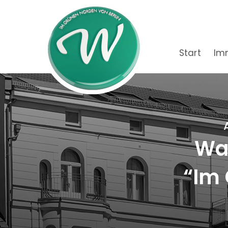
Start
Im
Wac
“Im 