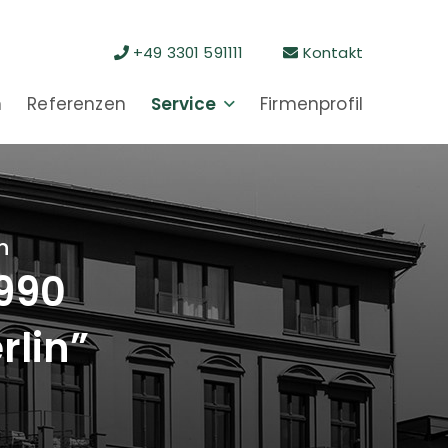
+49 3301 591111
Kontakt
n
Referenzen
Service
Firmenprofil
n
1990
rlin”