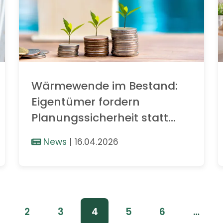
Wärmewende im Bestand:
Eigentümer fordern
Planungssicherheit statt
fossiler Kompromisse
News
|
16.04.2026
2
3
4
5
6
…