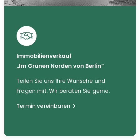
Verlässlichkeit umgesetzt,
sodass wir uns um kaum etwas
kümmern mussten. Das Ergebnis:
ein zügiger Verkauf zu einem
sehr guten Preis. Wir können
Immobilienverkauf
Herrn Wacker uneingeschränkt
„Im Grünen Norden von Berlin”
weiterempfehlen und bedanken
uns herzlich für die
Teilen Sie uns Ihre Wünsche und
hervorragende
Fragen mit. Wir beraten Sie gerne.
Zusammenarbeit! Andrea u.
Termin vereinbaren
Frank D.