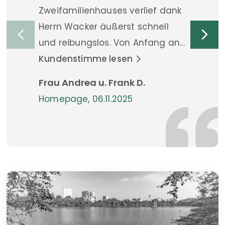
Zweifamilienhauses verlief dank
Herrn Wacker äußerst schnell
und reibungslos. Von Anfang an
überzeugte er durch hohe
Kundenstimme lesen
Fachkompetenz, Marktkenntnis
Frau Andrea u. Frank D.
und ein sicheres Gespür für die
Homepage, 06.11.2025
richtige Verkaufsstrategie.
Besonders beeindruckt hat uns
seine professionelle, und
gleichzeitig herzliche Art – wir
fühlten uns zu jeder Zeit bestens
betreut und transparent
informiert. Herr Wacker hat alles
mit großem Engagement und