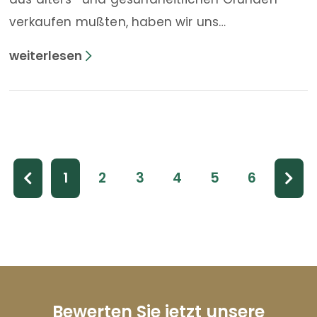
verkaufen mußten, haben wir uns
vertrauensvoll an die Fa. Wacker-Immobilien
gewandt.
Vom ersten Telefonat bis zum Verkauf dauerte
es keine 8 Wochen.
1
2
3
4
5
6
Bewerten Sie jetzt unsere