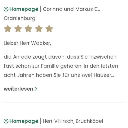
Homepage
Corinna und Markus C.,
Oranienburg
Lieber Herr Wacker,
die Anrede zeugt davon, dass Sie inzwischen
fast schon zur Familie gehören. In den letzten
acht Jahren haben Sie für uns zwei Häuser
verkauft, eines konnten wir über Sie erwerben.
Eine professionelle und unglaublich zügige
Abwicklung ist für Sie selbstverständlich. „Geht
nicht“ gibt’s für Sie schon gar nicht und gute
Laune bringen Sie ebenso selbstverständlich
Homepage
Herr V.Hirsch, Bruchköbel