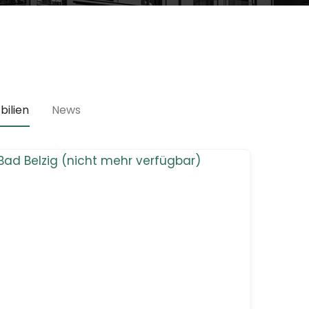
ilien
News