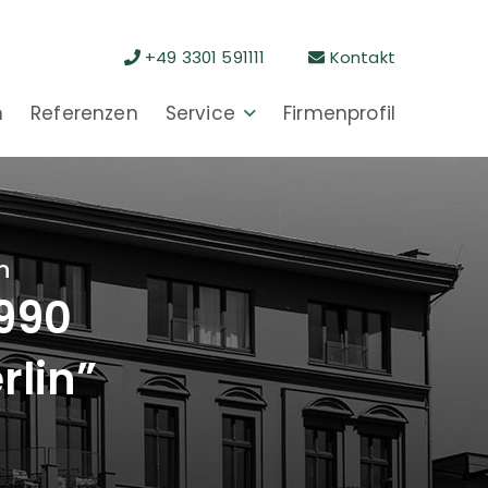
+49 3301 591111
Kontakt
n
Referenzen
Service
Firmenprofil
n
1990
rlin”