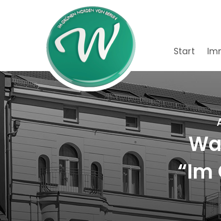
Start
Im
Wac
“Im 