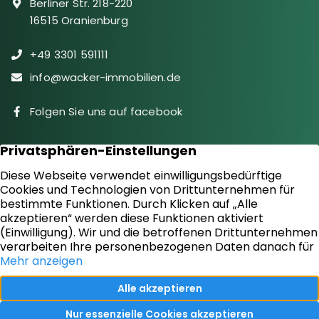
Berliner Str. 218-220
16515 Oranienburg
+49 3301 591111
info@wacker-immobilien.de
Folgen Sie uns auf facebook
Immobilien
Downloads
Diensteistungen
Aktuelles
Sie suchen
Kontakt
Sie bieten an
Impressum
Kundenstimmen
Datenschutz
Vertrag widerrufen