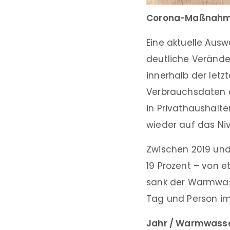
Corona-Maßnahmen
Eine aktuelle Au
deutliche Veränd
innerhalb der letz
Verbrauchsdaten a
in Privathaushal
wieder auf das Ni
Zwischen 2019 und
19 Prozent – von e
sank der Warmwass
Tag und Person im
Jahr / Warmwasse