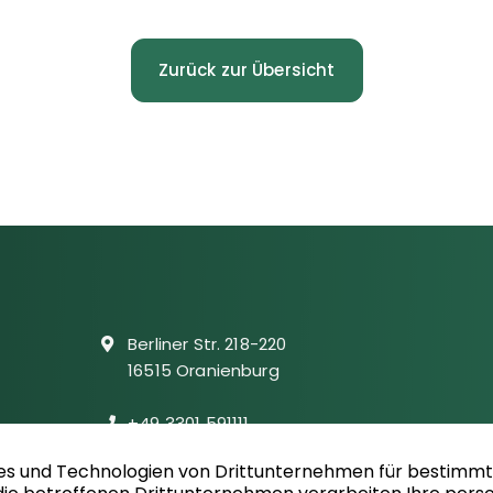
Zurück zur Übersicht
Berliner Str. 218-220
16515 Oranienburg
+49 3301 591111
info@wacker-immobilien.de