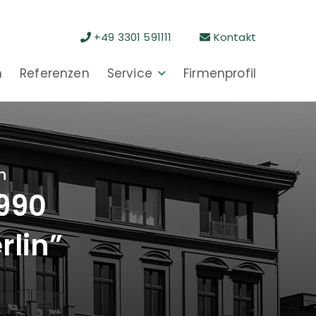
+49 3301 591111
Kontakt
n
Referenzen
Service
Firmenprofil
n
1990
rlin”