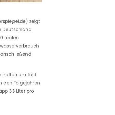
spiegel.de) zeigt
n Deutschland
00 realen
mwasserverbrauch
 anschließend
ushalten um fast
In den Folgejahren
pp 33 Liter pro