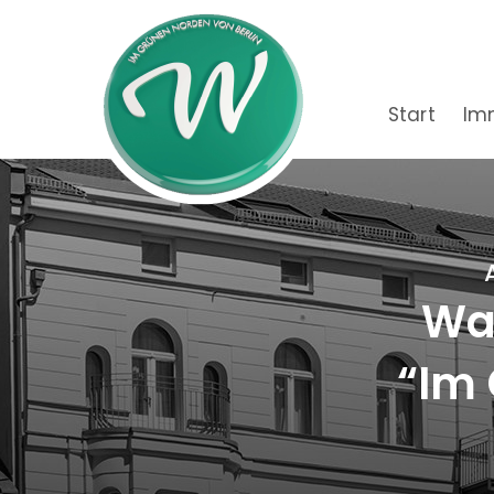
Start
Im
Wac
“Im 