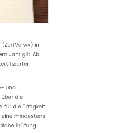
 (ZertVerwV) in
em Jahr gilt. Ab
tifizierter
ie- und
 über die
für die Tätigkeit
n eine mindestens
liche Prüfung.