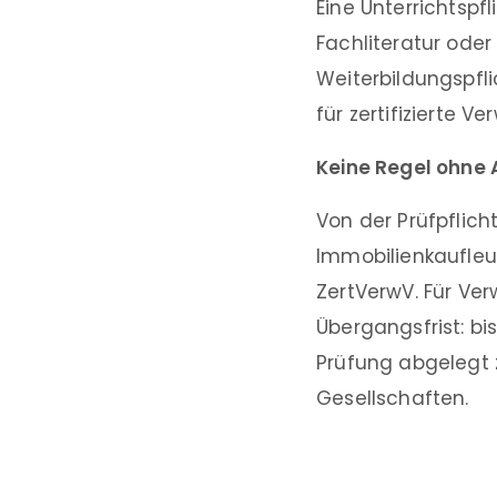
Eine Unterrichtspf
Fachliteratur ode
Weiterbildungspfli
für zertifizierte V
Keine Regel ohne
Von der Prüfpfli
Immobilienkaufleut
ZertVerwV. Für Verw
Übergangsfrist: bis
Prüfung abgelegt 
Gesellschaften.