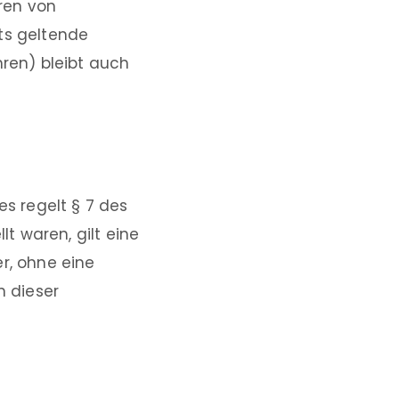
eren von
ts geltende
hren) bleibt auch
es regelt § 7 des
lt waren, gilt eine
er, ohne eine
 dieser