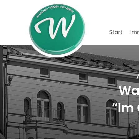
Start
Im
Wac
“Im 