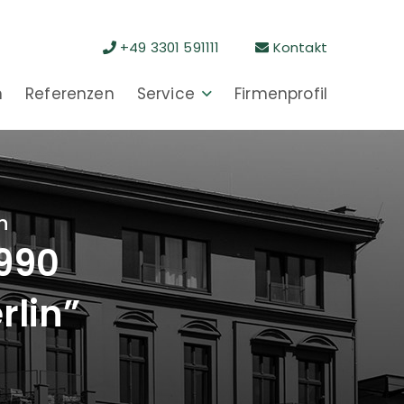
+49 3301 591111
Kontakt
n
Referenzen
Service
Firmenprofil
n
1990
rlin”