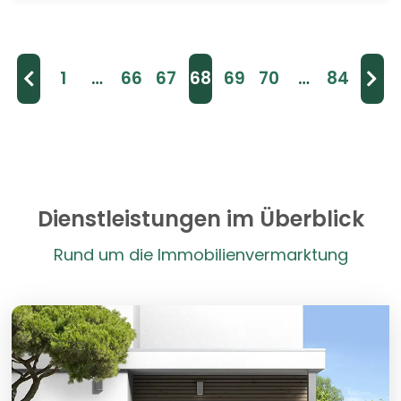
1
…
66
67
68
69
70
…
84
Dienstleistungen im Überblick
Rund um die Immobilienvermarktung