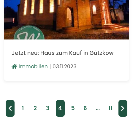
Jetzt neu: Haus zum Kauf in Gützkow
Immobilien
|
03.11.2023
1
2
3
4
5
6
…
11