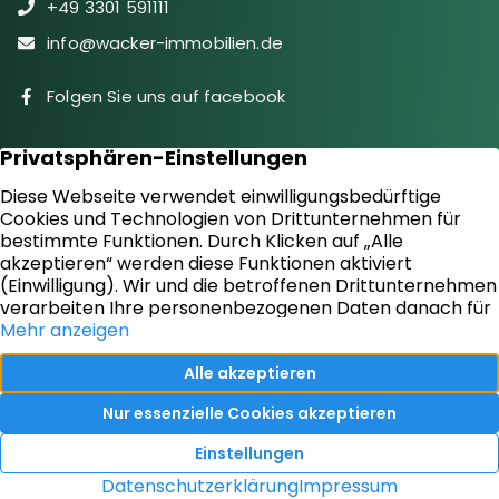
+49 3301 591111
info@wacker-immobilien.de
Folgen Sie uns auf facebook
Immobilien
Downloads
Diensteistungen
Aktuelles
Sie suchen
Kontakt
Sie bieten an
Impressum
Kundenstimmen
Datenschutz
Vertrag widerrufen
Ihr Immobilienmakler in Oranienburg