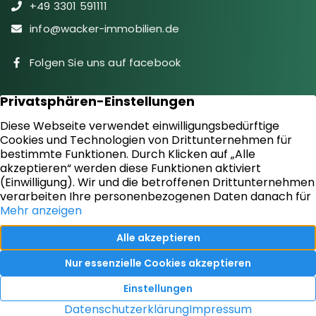
+49 3301 591111
info@wacker-immobilien.de
Folgen Sie uns auf facebook
Immobilien
Downloads
Diensteistungen
Aktuelles
Sie suchen
Kontakt
Sie bieten an
Impressum
Kundenstimmen
Datenschutz
Vertrag widerrufen
Ihr Immobilienmakler in Oranienburg