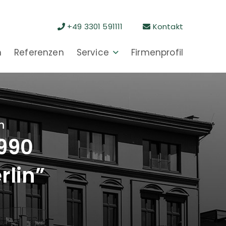
+49 3301 591111
Kontakt
n
Referenzen
Service
Firmenprofil
n
1990
rlin”