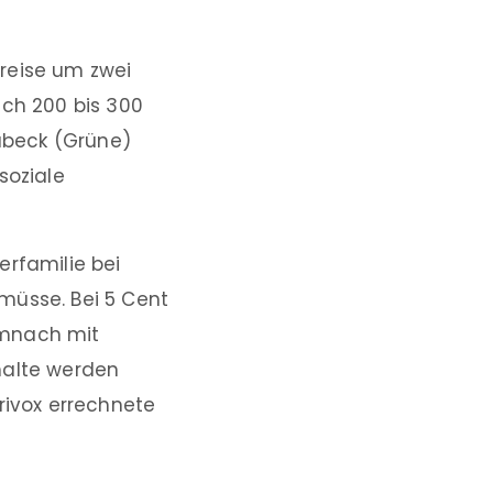
reise um zwei
ich 200 bis 300
Habeck (Grüne)
soziale
erfamilie bei
müsse. Bei 5 Cent
emnach mit
halte werden
rivox errechnete