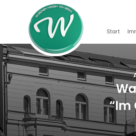
Start
Im
Wac
“Im 