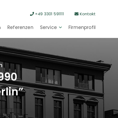
+49 3301 591111
Kontakt
n
Referenzen
Service
Firmenprofil
n
1990
rlin”