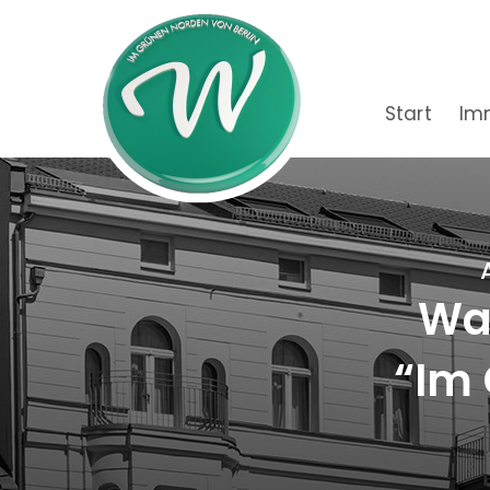
Start
Im
Wac
“Im 