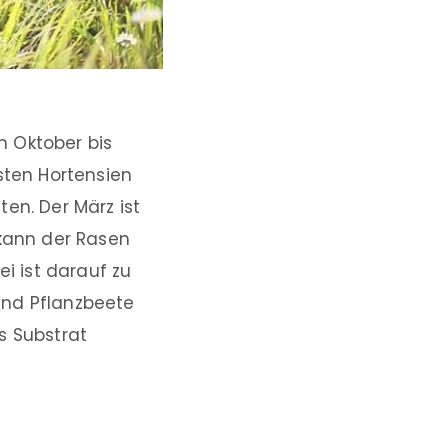
en Oktober bis
sten Hortensien
en. Der März ist
 kann der Rasen
 ist darauf zu
und Pflanzbeete
s Substrat