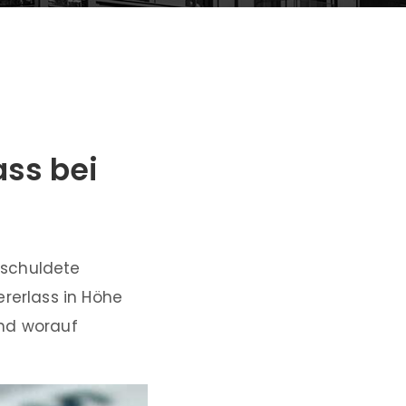
ass bei
rschuldete
ererlass in Höhe
und worauf