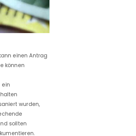
 kann einen Antrag
le können
 ein
halten
saniert wurden,
rechende
d sollten
okumentieren.