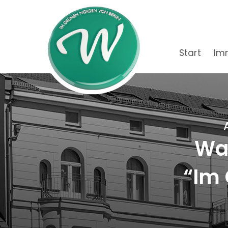
Start
Im
Wac
“Im 