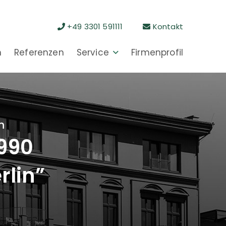
+49 3301 591111
Kontakt
n
Referenzen
Service
Firmenprofil
n
1990
rlin”