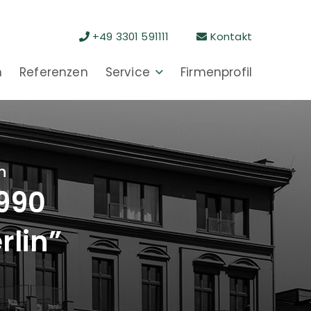
+49 3301 591111
Kontakt
n
Referenzen
Service
Firmenprofil
n
1990
rlin”