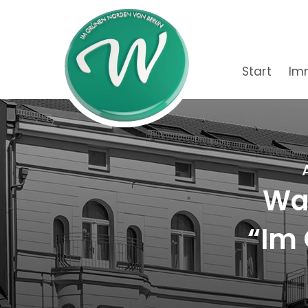
Start
Im
Wac
“Im 