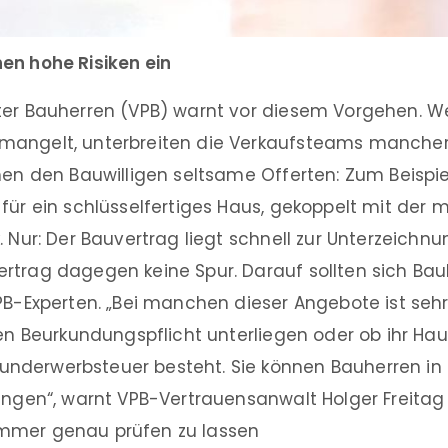
en hohe Risiken ein
ter Bauherren (VPB) warnt vor diesem Vorgehen. We
mangelt, unterbreiten die Verkaufsteams manche
men den Bauwilligen seltsame Offerten: Zum Beispi
 für ein schlüsselfertiges Haus, gekoppelt mit der
. Nur: Der Bauvertrag liegt schnell zur Unterzeichn
rtrag dagegen keine Spur. Darauf sollten sich Ba
PB-Experten. „Bei manchen dieser Angebote ist sehr 
len Beurkundungspflicht unterliegen oder ob ihr Ha
nderwerbsteuer besteht. Sie können Bauherren in
ingen“, warnt VPB-Vertrauensanwalt Holger Freitag
mmer genau prüfen zu lassen