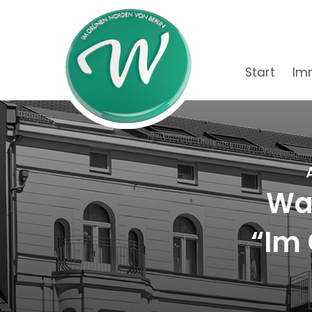
Start
Im
Wac
“Im 