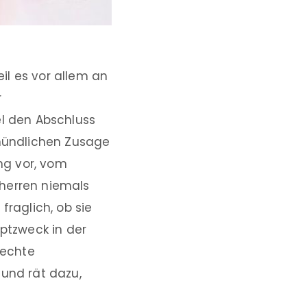
il es vor allem an
r
el den Abschluss
 mündlichen Zusage
ung vor, vom
uherren niemals
fraglich, ob sie
uptzweck in der
 echte
 und rät dazu,