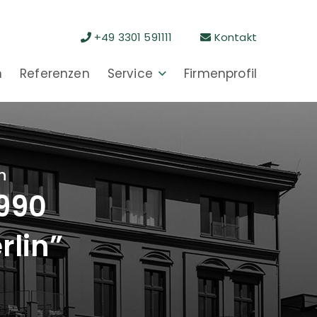
+49 3301 591111
Kontakt
n
Referenzen
Service
Firmenprofil
n
1990
rlin”