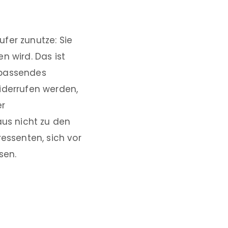
fer zunutze: Sie
n wird. Das ist
 passendes
iderrufen werden,
er
us nicht zu den
ressenten, sich vor
sen.