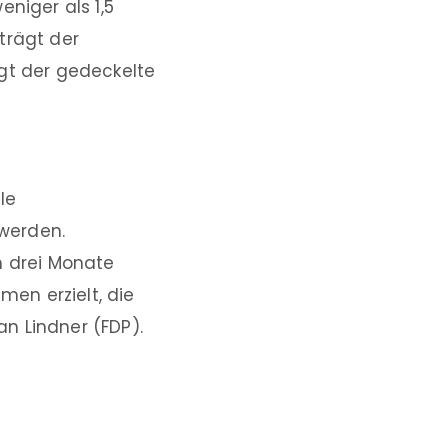
niger als 1,5
trägt der
ägt der gedeckelte
le
werden.
m drei Monate
en erzielt, die
n Lindner (FDP).