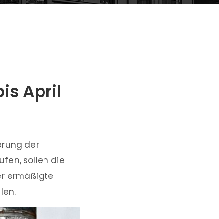
is April
erung der
fen, sollen die
der ermäßigte
len.