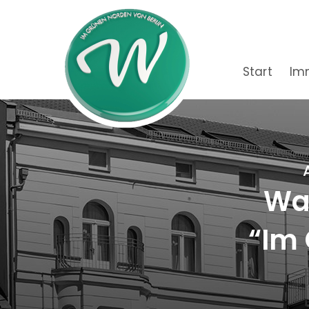
Start
Im
Wac
“Im 