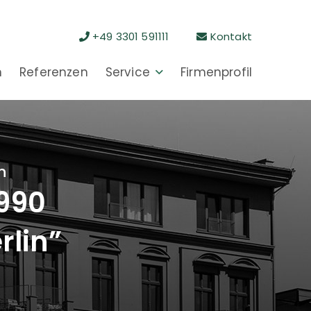
+49 3301 591111
Kontakt
n
Referenzen
Service
Firmenprofil
n
1990
rlin”