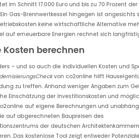
 im Schnitt 17.000 Euro und bis zu 70 Prozent de
 Ein Gas-Brennwertkessel hingegen ist angesichts 
etriebskosten keine wirtschaftliche Alternative meh
l auf erneuerbare Energien rechnet sich langfristi
le Kosten berechnen
ders – und so auch die individuellen Kosten und Sp
dernisierungsCheck
von co2online hilft Hauseigent
idung zu treffen. Anhand weniger Angaben zum Ge
sche Einschätzung der Investitionskosten und mögli
 co2online auf eigene Berechnungen und unabhäng
die auf abgerechneten Baupreisen des
tionszentrums der deutschen Architektenkammern
ren. Das kostenlose Tool zeigt entweder Potenzial