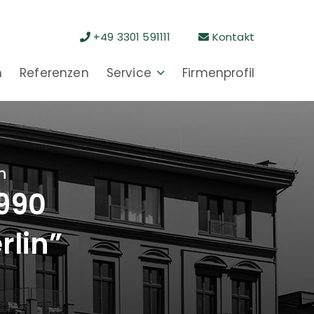
+49 3301 591111
Kontakt
n
Referenzen
Service
Firmenprofil
n
1990
rlin”