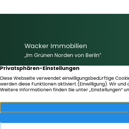
Wacker Immobilien
„Im Grünen Norden von Berlin”
Vom Baugrundstück bis hin zur
Markenimmobilie – Wir beraten Sie gern
und helfen Ihnen bei der erfolgreichen
Umsetzung und Verwirklichung Ihrer Ziele!