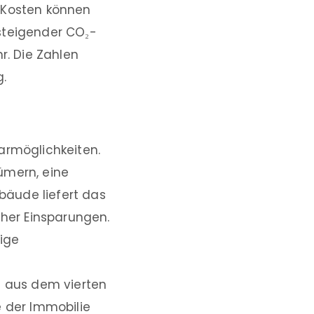
r Kosten können
steigender CO₂-
r. Die Zahlen
g.
armöglichkeiten.
ümern, eine
bäude liefert das
cher Einsparungen.
ige
 aus dem vierten
e der Immobilie