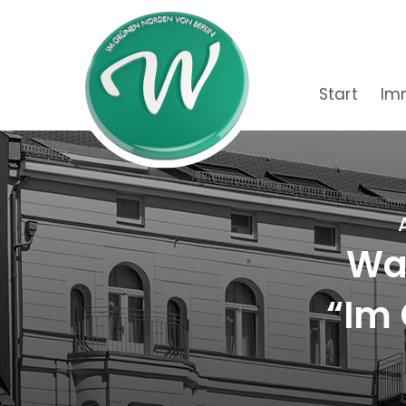
Start
Im
Wac
“Im 