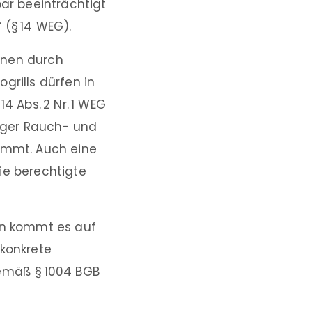
r beeinträchtigt
 (§ 14 WEG).
onen durch
grills dürfen in
4 Abs. 2 Nr. 1 WEG
liger Rauch- und
timmt. Auch eine
ie berechtigte
n kommt es auf
 konkrete
gemäß § 1004 BGB