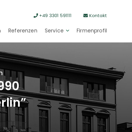
+49 3301 591111
Kontakt
n
Referenzen
Service
Firmenprofil
n
1990
rlin”