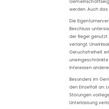
Gemeinschaftseige
werden. Auch das G
Die Eigentümerver
Beschluss untersag
der Regel genutzt 
verlangt. Unwirksa
Geruchsfreiheit e
uneingeschränkte 
Interessen andere
Besonders im Gem
den Einzelfall an: 
Störungen vorlieg
Unterlassung verl