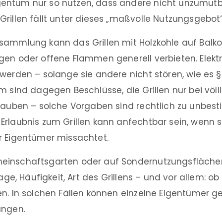
ntum nur so nutzen, dass andere nicht unzumutba
rillen fällt unter dieses „maßvolle Nutzungsgebot“
sammlung kann das Grillen mit Holzkohle auf Balk
en oder offene Flammen generell verbieten. Elektro
werden – solange sie andere nicht stören, wie es § 1
m sind dagegen Beschlüsse, die Grillen nur bei völ
rlauben – solche Vorgaben sind rechtlich zu unbes
Erlaubnis zum Grillen kann anfechtbar sein, wenn s
r Eigentümer missachtet.
einschaftsgarten oder auf Sondernutzungsfläche
Lage, Häufigkeit, Art des Grillens – und vor allem: ob
en. In solchen Fällen können einzelne Eigentümer 
angen.