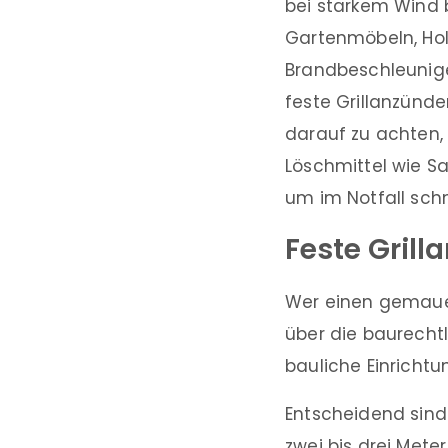
bei starkem Wind 
Gartenmöbeln, Hol
Brandbeschleunige
feste Grillanzünder
darauf zu achten,
Löschmittel wie Sa
um im Notfall schn
Feste Grill
Wer einen gemauert
über die baurechtl
bauliche Einricht
Entscheidend sind
zwei bis drei Met