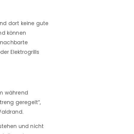
ind dort keine gute
und können
enachbarte
r Elektrogrills
lem während
treng geregelt“,
Waldrand.
 stehen und nicht