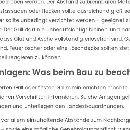
betrieben werden. Der Abstand zu brennbaren Mater
zfassaden oder Hecken sollte ausreichend groß sei
r sollte unbedingt verzichtet werden – geeignet s
. Der Grill darf nie unbeaufsichtigt bleiben, und na
 dass Glut und Asche vollständig erloschen sind. 
nd, Feuerlöscher oder eine Löschdecke sollten stets 
ell reagieren zu können.
anlagen: Was beim Bau zu beach
en Grill oder festen Grillkamin errichten möchte, 
ichen Vorschriften informieren. Solche Anlagen gel
ungen und unterliegen den Landesbauordnungen.
 vor allem einzuhaltende Abstände zum Nachbarg
er – sowie eine mögliche Genehmigungspflicht, we