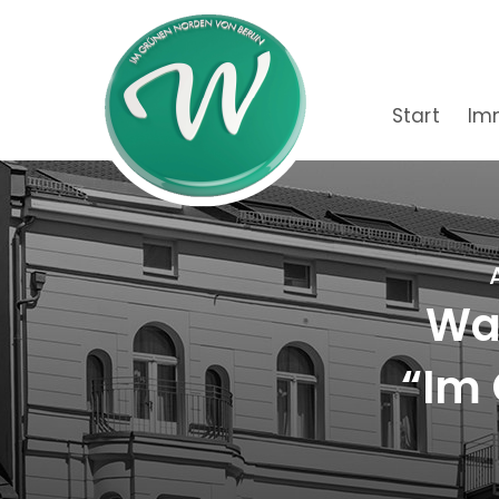
Start
Im
Wac
“Im 