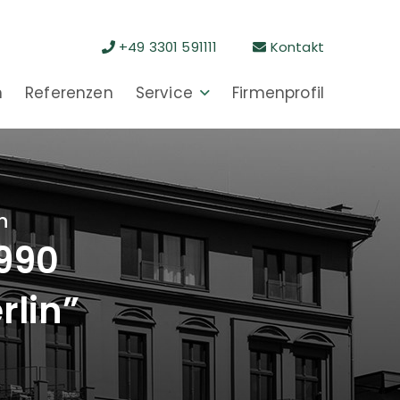
+49 3301 591111
Kontakt
n
Referenzen
Service
Firmenprofil
n
1990
rlin”