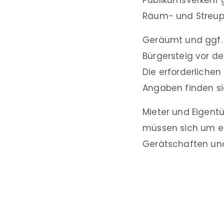
Publikumsverkehr g
Räum- und Streupf
Geräumt und ggf.
Bürgersteig vor d
Die erforderliche
Angaben finden s
Mieter und Eigent
müssen sich um ei
Gerätschaften und 