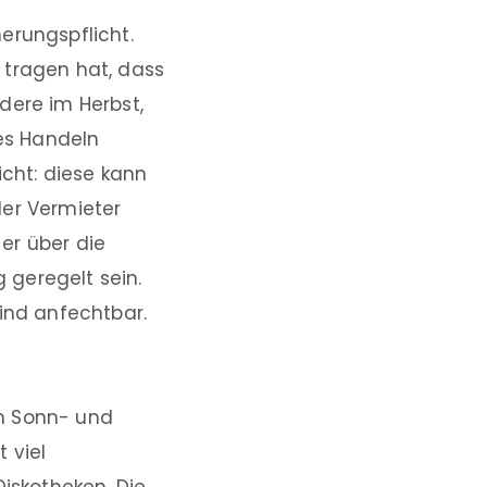
erungspflicht.
 tragen hat, dass
ere im Herbst,
hes Handeln
icht: diese kann
der Vermieter
er über die
 geregelt sein.
sind anfechtbar.
an Sonn- und
 viel