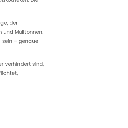
Diskotheken. Die
ge, der
 und Mülltonnen.
t sein – genaue
 verhindert sind,
ichtet,