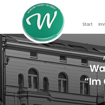
Start
Im
Wac
“Im 