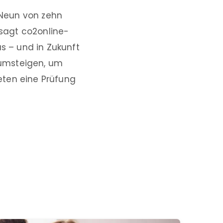
. Neun von zehn
sagt co2online-
us – und in Zukunft
 umsteigen, um
eten eine Prüfung