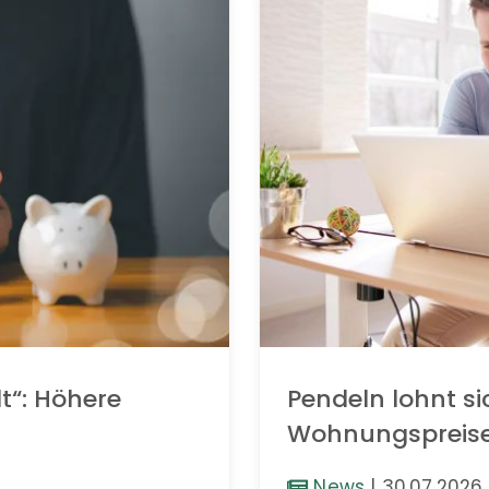
t“: Höhere
Pendeln lohnt si
Wohnungspreis
News
|
30.07.2026