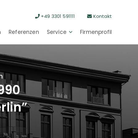
+49 3301 591111
Kontakt
n
Referenzen
Service
Firmenprofil
n
1990
rlin”