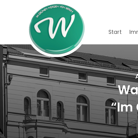
Start
Im
Wac
“Im 