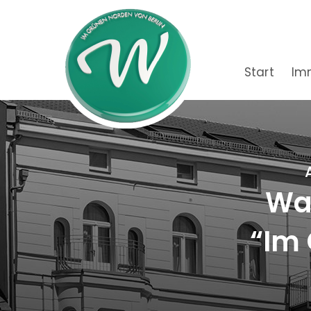
Start
Im
Wac
“Im 