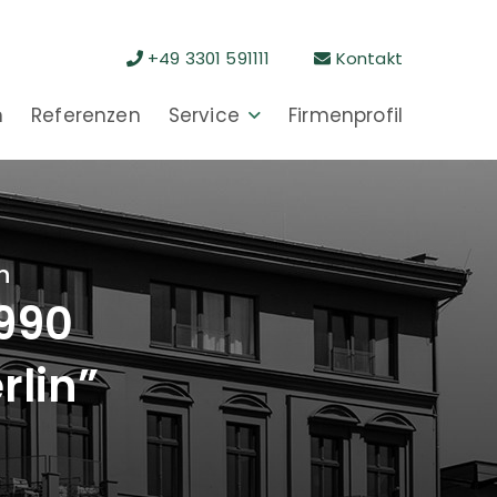
+49 3301 591111
Kontakt
n
Referenzen
Service
Firmenprofil
n
1990
rlin”