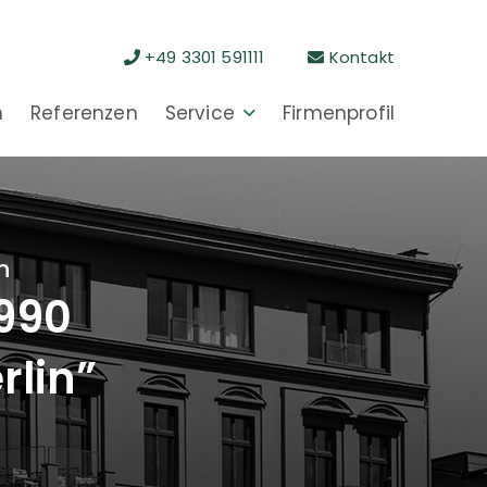
+49 3301 591111
Kontakt
n
Referenzen
Service
Firmenprofil
n
1990
rlin”