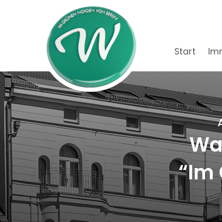
Start
Im
Wac
“Im 