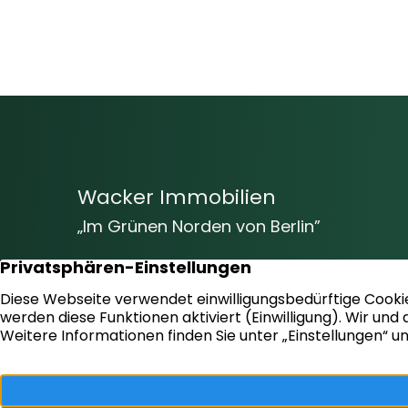
Wacker Immobilien
„Im Grünen Norden von Berlin”
Vom Baugrundstück bis hin zur
Markenimmobilie – Wir beraten Sie gern
und helfen Ihnen bei der erfolgreichen
Umsetzung und Verwirklichung Ihrer Ziele!