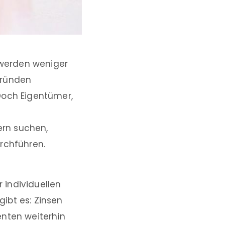
s werden weniger
Gründen
Doch Eigentümer,
ern suchen,
rchführen.
r individuellen
gibt es: Zinsen
enten weiterhin