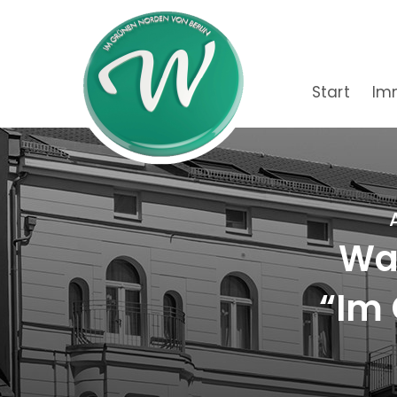
Start
Im
Wac
“Im 