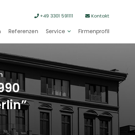
+49 3301 591111
Kontakt
n
Referenzen
Service
Firmenprofil
n
1990
rlin”