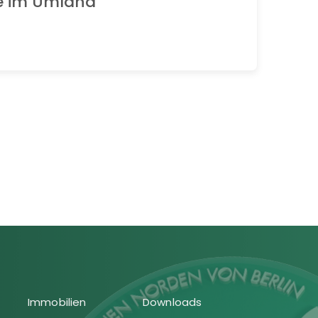
e im Umland
Immobilien
Downloads