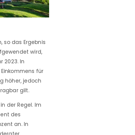
n, so das Ergebnis
ufgewendet wird,
r 2023. In
s Einkommens für
ng höher, jedoch
ragbar gilt.
in der Regel. Im
zent des
zent an. In
derater.