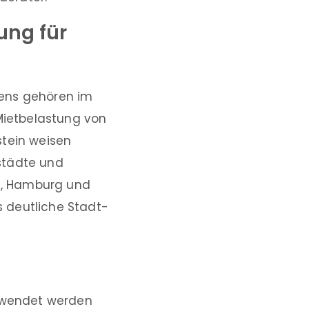
ung für
lens gehören im
 Mietbelastung von
stein weisen
städte und
in, Hamburg und
 deutliche Stadt-
erwendet werden